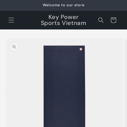
Skip to
Welcome to our store
content
Key Power
Cart
Sports Vietnam
Skip to
product
information