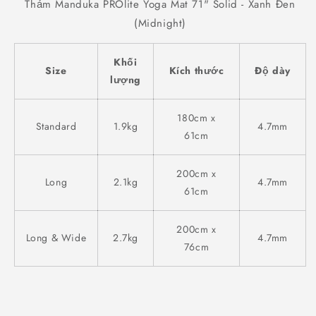
Thảm Manduka PROlite Yoga Mat 71" Solid - Xanh Đen
(Midnight)
Khối
Size
Kích thước
Độ dày
lượng
180cm x
Standard
1.9kg
4.7mm
61cm
200cm x
Long
2.1kg
4.7mm
61cm
200cm x
Long & Wide
2.7kg
4.7mm
76cm