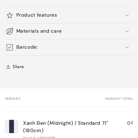
Product features
Materials and care
Barcode:
Share
VARIANT
VARIANT TOTAL
Your
cart
0₫
Xanh Đen (Midnight) / Standard 71"
(180cm)
Manduka:112011030