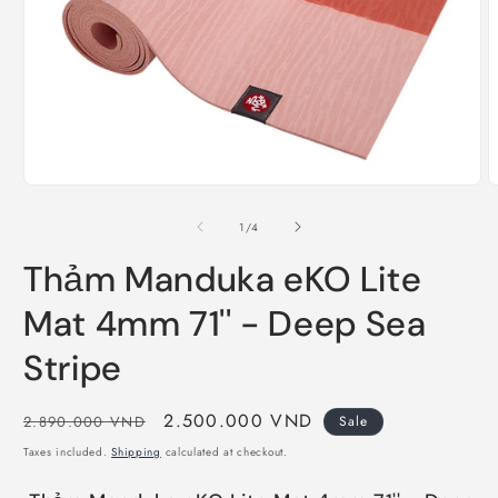
O
m
2
i
m
Open
media
1
of
1
/
4
in
modal
Thảm Manduka eKO Lite
Mat 4mm 71'' - Deep Sea
Stripe
Regular
Sale
2.500.000 VND
2.890.000 VND
Sale
price
price
Taxes included.
Shipping
calculated at checkout.