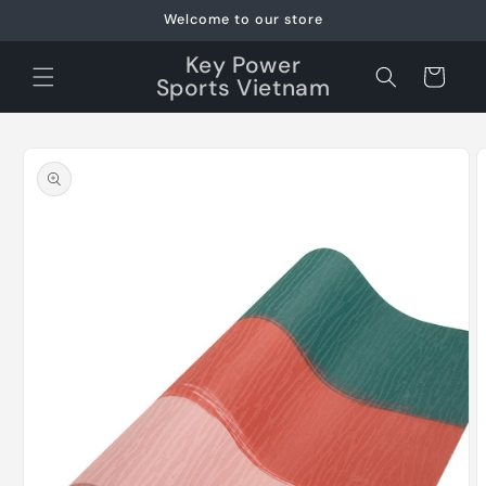
Skip to
Welcome to our store
content
Key Power
Cart
Sports Vietnam
Skip to
product
information