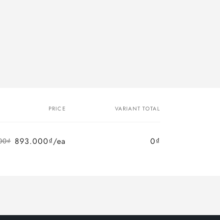
PRICE
VARIANT TOTAL
893.000₫/ea
0₫
00₫
Regular
Sale
price
price