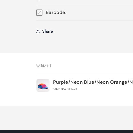
Barcode:
Share
VARIANT
Your
Purple/Neon Blue/Neon Orange/N
cart
5061057311421
Loading...