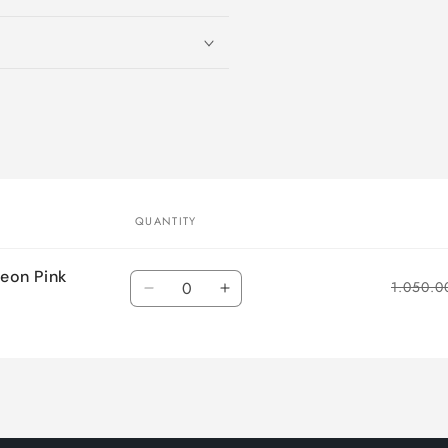
QUANTITY
eon Pink
Quantity
1.050.0
Decrease
Increase
quantity
quantity
for
for
Purple/Neon
Purple/Neon
Blue/Neon
Blue/Neon
Orange/Neon
Orange/Neon
Pink
Pink