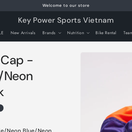
Welcome to our store
Key Power Sports Vietnam
LE
New Arrivals
Brands
Nutrition
Bike Rental
Tea
Skip to
 Cap -
product
information
e/Neon
k
le/Neon Blue/Neon