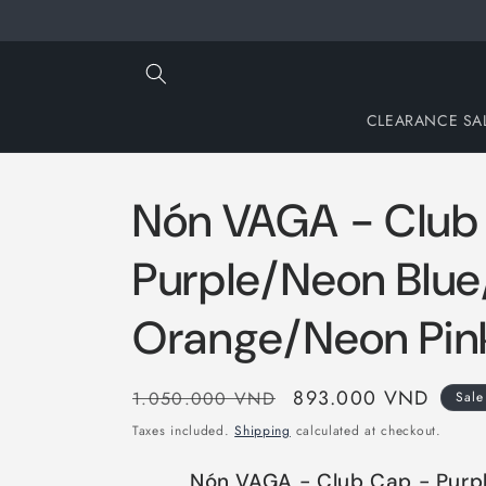
Skip to
content
CLEARANCE SA
Nón VAGA - Club
Purple/Neon Blu
Orange/Neon Pin
Regular
Sale
893.000 VND
1.050.000 VND
Sale
price
price
Taxes included.
Shipping
calculated at checkout.
Nón VAGA - Club Cap - Purp