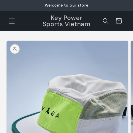
Skip to
Welcome to our store
content
Key Power
Cart
Sports Vietnam
Skip to
product
information