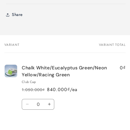
Share
VARIANT
VARIANT TOTAL
Your
cart
0₫
Chalk White/Eucalyptus Green/Neon
Yellow/Racing Green
Club Cap
840.000₫/ea
1.050.000₫
Regular
Sale
price
price
Quantity
Decrease
Increase
quantity
quantity
for
for
Loading...
Chalk
Chalk