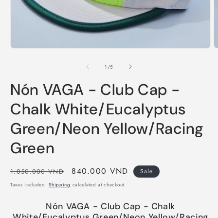
Open
O
media
m
1
2
of
1
/
5
in
i
modal
m
Nón VAGA - Club Cap -
Chalk White/Eucalyptus
Green/Neon Yellow/Racing
Green
Regular
Sale
840.000 VND
1.050.000 VND
Sale
price
price
Taxes included.
Shipping
calculated at checkout.
Nón VAGA - Club Cap - Chalk
White/Eucalyptus Green/Neon Yellow/Racing