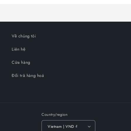
White/Eucalyptus
White/Eucalyptus
Green/Neon
Green/Neon
Yellow/Racing
Yellow/Racing
Green
Green
Về chúng tôi
Liên hệ
Cửa hàng
Đổi trả hàng hoá
Country/region
Vietnam | VND ₫