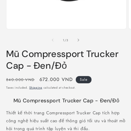
Open
O
media
m
1
2
of
1
/
3
in
i
modal
m
Mũ Compressport Trucker
Cap - Đen/Đỏ
Regular
Sale
672.000 VND
840.000 VND
Sale
price
price
Taxes included.
Shipping
calculated at checkout.
Mũ Compressport Trucker Cap - Đen/Đỏ
Thiết kế thời trang Compressport Trucker Cap tích hợp
công nghệ hiệu suất cao để thông gió tối ưu và thoát mồ
hôi trong quá trình tập luyện và thi đấu.