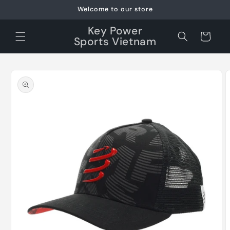
Skip to
Welcome to our store
content
Key Power
Cart
Sports Vietnam
Skip to
product
information