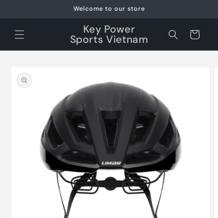
Skip to
Welcome to our store
content
Key Power
Cart
Sports Vietnam
Skip to
product
information