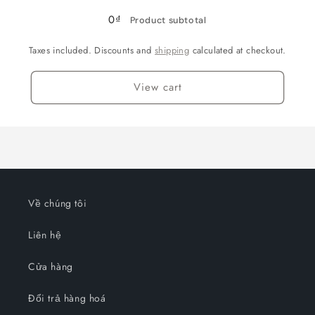
/
/
0₫
Product subtotal
L
L
Taxes included. Discounts and
shipping
calculated at checkout.
View cart
Về chúng tôi
Liên hệ
Cửa hàng
Đổi trả hàng hoá