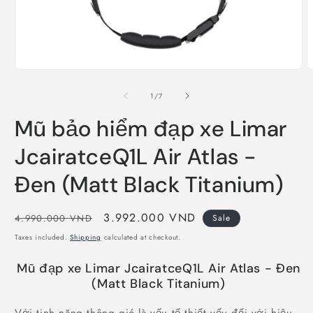
Open
O
media
m
1
2
of
1
/
7
in
i
modal
m
Mũ bảo hiểm đạp xe Limar
JcairatceQ1L Air Atlas -
Đen (Matt Black Titanium)
Regular
Sale
3.992.000 VND
4.990.000 VND
Sale
price
price
Taxes included.
Shipping
calculated at checkout.
Mũ đạp xe Limar JcairatceQ1L Air Atlas - Đen
(Matt Black Titanium)
Với tinh năng thông gió là yếu tố thiết yếu đối với hiệu