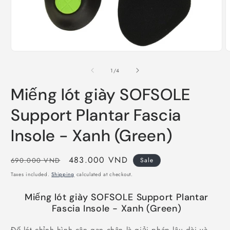
Open
O
media
m
1
2
of
1
/
4
in
i
modal
m
Miếng lót giày SOFSOLE
Support Plantar Fascia
Insole - Xanh (Green)
Regular
Sale
483.000 VND
690.000 VND
Sale
price
price
Taxes included.
Shipping
calculated at checkout.
Miếng lót giày SOFSOLE Support Plantar
Fascia Insole - Xanh (Green)
Đế lót chỉnh hình cân gan chân là giải pháp lâu dài và