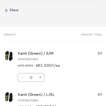
Share
VARIANT
VARIANT TOTAL
Your
cart
0₫
Xanh (Green) / S/M
3700006213653
483.000₫/ea
690.000₫
Regular
Sale
price
price
Quantity
Decrease
Increase
quantity
quantity
for
for
0₫
Xanh (Green) / L/XL
Xanh
Xanh
(Green)
(Green)
3700006213660
/
/