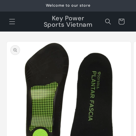
Skip to
Welcome to our store
content
Key Power
Cart
Sports Vietnam
Skip to
product
information