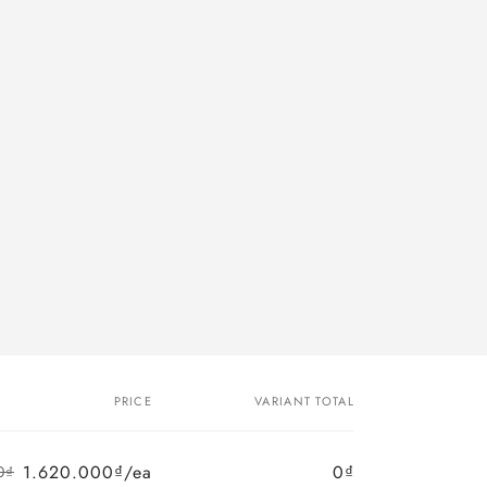
PRICE
VARIANT TOTAL
1.620.000₫/ea
0₫
0₫
Regular
Sale