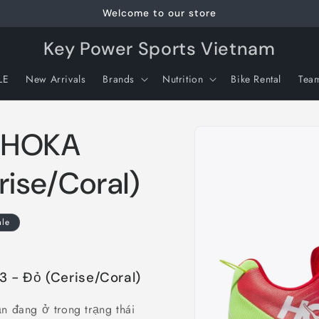
Welcome to our store
Key Power Sports Vietnam
LE
New Arrivals
Brands
Nutrition
Bike Rental
Tea
Skip to
ữ HOKA
product
information
rise/Coral)
ale
 - Đỏ (Cerise/Coral)
ạn đang ở trong trạng thái