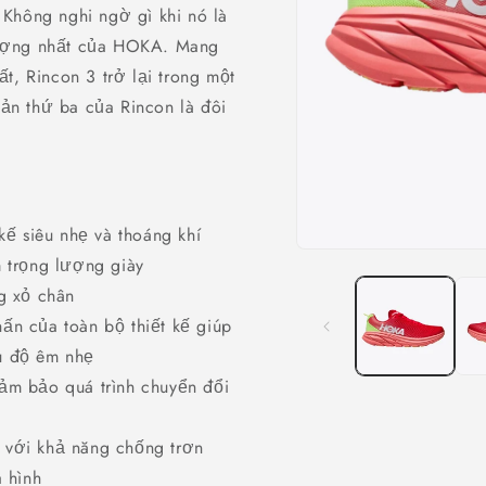
 Không nghi ngờ gì khi nó là
tượng nhất của HOKA. Mang
ất, Rincon 3 trở lại trong một
ản thứ ba của Rincon là đôi
kế siêu nhẹ và thoáng khí
Open
 trọng lượng giày
media
1
g xỏ chân
in
modal
ấn của toàn bộ thiết kế giúp
ưu độ êm nhẹ
ảm bảo quá trình chuyển đổi
 với khả năng chống trơn
a hình