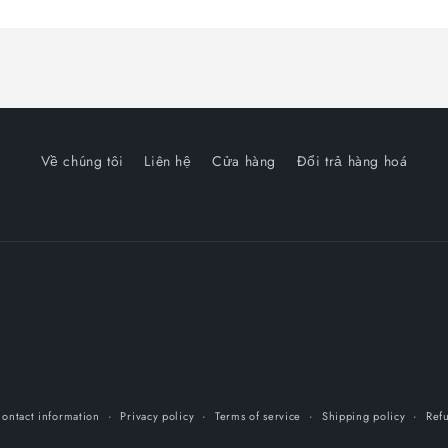
Về chúng tôi
Liên hệ
Cửa hàng
Đổi trả hàng hoá
ontact information
Privacy policy
Terms of service
Shipping policy
Ref