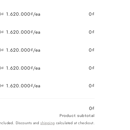
price
price
1.620.000₫/ea
0₫
0₫
Regular
Sale
price
price
1.620.000₫/ea
0₫
0₫
Regular
Sale
price
price
1.620.000₫/ea
0₫
0₫
Regular
Sale
price
price
1.620.000₫/ea
0₫
0₫
Regular
Sale
price
price
1.620.000₫/ea
0₫
0₫
Regular
Sale
price
price
0₫
Product subtotal
included. Discounts and
shipping
calculated at checkout.