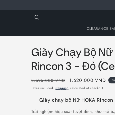
Skip to
content
CLEARANCE SA
Giày Chạy Bộ N
Rincon 3 - Đỏ (Ce
Regular
Sale
1.620.000 VND
2.695.000 VND
S
price
price
Taxes included.
Shipping
calculated at checkout.
Giày chạy bộ Nữ HOKA Rincon 3
Trải nghiệm hiệu suất tuyệt đỉnh, như thể b