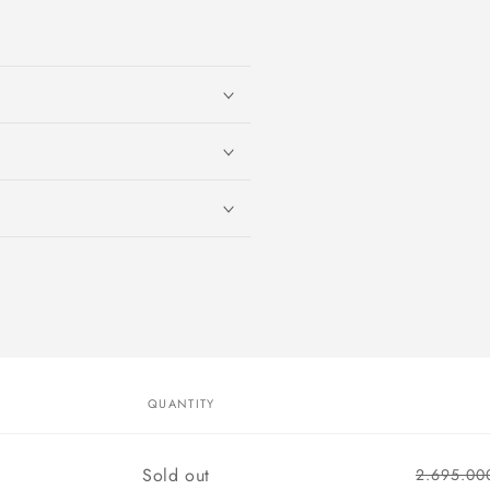
QUANTITY
Quantity
Sold out
2.695.00