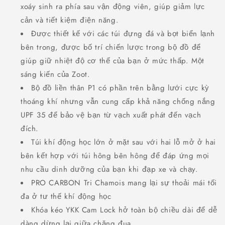
xoáy sinh ra phía sau vận động viên, giúp giảm lực
cản và tiết kiệm điện năng.
Được thiết kế với các túi đựng đá và bọt biển lạnh
bên trong, được bố trí chiến lược trong bộ đồ để
giúp giữ nhiệt độ cơ thể của bạn ở mức thấp. Một
sáng kiến của Zoot.
Bộ đồ liền thân P1 có phần trên bằng lưới cực kỳ
thoáng khí nhưng vẫn cung cấp khả năng chống nắng
UPF 35 để bảo vệ bạn từ vạch xuất phát đến vạch
đích.
Túi khí động học lớn ở mặt sau với hai lỗ mở ở hai
bên kết hợp với túi hông bên hông để đáp ứng mọi
nhu cầu dinh dưỡng của bạn khi đạp xe và chạy.
PRO CARBON Tri Chamois mang lại sự thoải mái tối
đa ở tư thế khí động học
Khóa kéo YKK Cam Lock hở toàn bộ chiều dài để dễ
dàng dừng lại giữa chặng đua