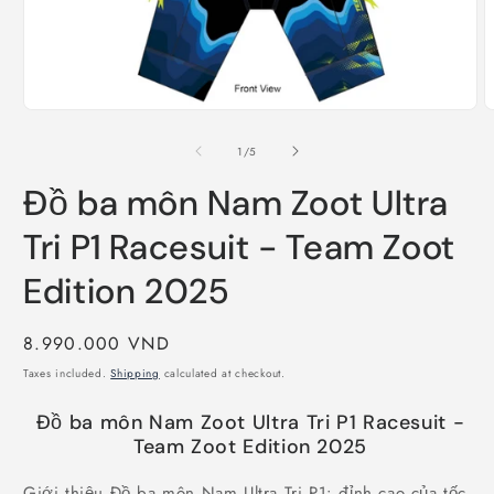
Open
O
media
m
1
2
of
1
/
5
in
i
modal
m
Đồ ba môn Nam Zoot Ultra
Tri P1 Racesuit - Team Zoot
Edition 2025
Regular
8.990.000 VND
price
Taxes included.
Shipping
calculated at checkout.
Đồ ba môn Nam Zoot Ultra Tri P1 Racesuit -
Team Zoot Edition 2025
Giới thiệu Đồ ba môn Nam Ultra Tri P1: đỉnh cao của tốc