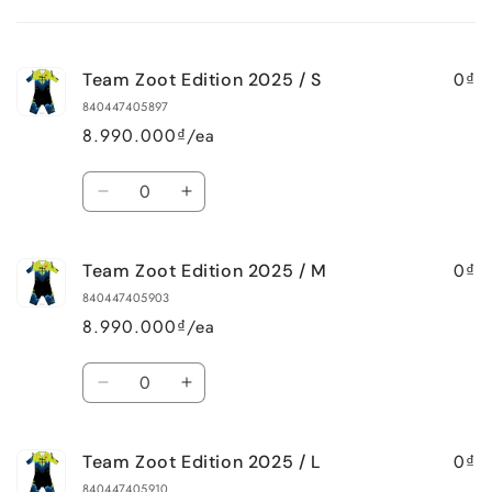
cart
0₫
Team Zoot Edition 2025 / S
840447405897
8.990.000₫/ea
Quantity
Decrease
Increase
quantity
quantity
for
for
0₫
Team Zoot Edition 2025 / M
Team
Team
Zoot
Zoot
840447405903
Edition
Edition
8.990.000₫/ea
2025
2025
/
/
Quantity
S
S
Decrease
Increase
quantity
quantity
for
for
0₫
Team Zoot Edition 2025 / L
Team
Team
Zoot
Zoot
840447405910