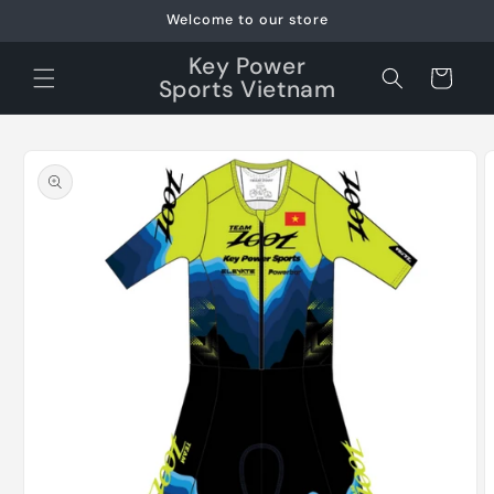
Skip to
Welcome to our store
content
Key Power
Cart
Sports Vietnam
Skip to
product
information