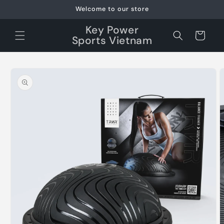
Skip to
Welcome to our store
content
Key Power
Cart
Sports Vietnam
Skip to
product
information