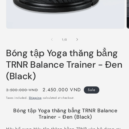
Open
O
media
m
1
2
of
1
/
5
in
i
modal
m
Bóng tập Yoga thăng bẳng
TRNR Balance Trainer - Đen
(Black)
Regular
Sale
2.450.000 VND
3.500.000 VND
Sale
price
price
Taxes included.
Shipping
calculated at checkout.
Bóng tập Yoga thăng bẳng TRNR Balance
Trainer - Đen (Black)
Hãy bổ sung Máy tập thăng bằng TRNR vào bộ dụng cụ