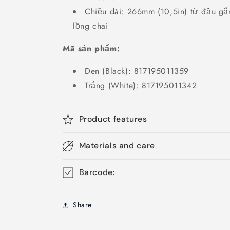
Chiều dài: 266mm (10,5in) từ đầu gắn
lồng chai
Mã sản phẩm:
Đen (Black): 817195011359
Trắng (White):
817195011342
Product features
Materials and care
Barcode:
Share