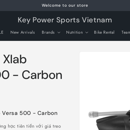
Welcome to our store
Key Power Sports Vietnam
LE
New Arrivals
Brands
Nutrition
Bike Rental
Tea
Skip to
 Xlab
product
information
00 - Carbon
o Versa 500 - Carbon
g học tiên tiến với giá treo