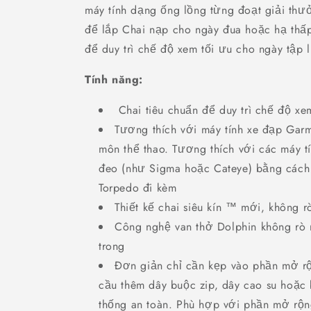
máy tính dạng ống lồng từng đoạt giải thư
để lắp Chai nạp cho ngày đua hoặc hạ thấp
để duy trì chế độ xem tối ưu cho ngày tập 
Tính năng:
Chai tiêu chuẩn để duy trì chế độ xe
Tương thích với máy tính xe đạp Gar
môn thể thao. Tương thích với các máy tí
đeo (như Sigma hoặc Cateye) bằng cách
Torpedo đi kèm
Thiết kế chai siêu kín ™ mới, không rò
Công nghệ van thở Dolphin không rò r
trong
Đơn giản chỉ cần kẹp vào phần mở rộ
cầu thêm dây buộc zip, dây cao su hoặc
thống an toàn. Phù hợp với phần mở rộ