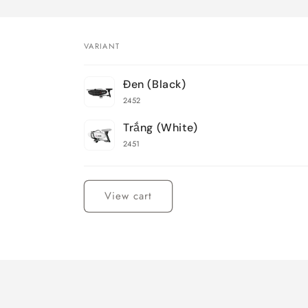
VARIANT
Your
Đen (Black)
cart
2452
Trắng (White)
2451
Loading...
View cart