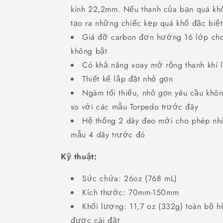
kính 22,2mm. Nếu thanh của bạn quá khổ,
tạo ra những chiếc kẹp quá khổ đặc biệ
Giá đỡ carbon đơn hướng 16 lớp cho
không bật
Có khả năng xoay mở rộng thanh khí l
Thiết kế lắp đặt nhỏ gọn
Ngàm tối thiểu, nhỏ gọn yêu cầu khô
so với các mẫu Torpedo trước đây
Hệ thống 2 dây đeo mới cho phép nhiề
mẫu 4 dây trước đó
Kỹ thuật:
Sức chứa: 26oz (768 mL)
Kích thước: 70mm-150mm
Khối lượng: 11,7 oz (332g) toàn bộ h
được cài đặt