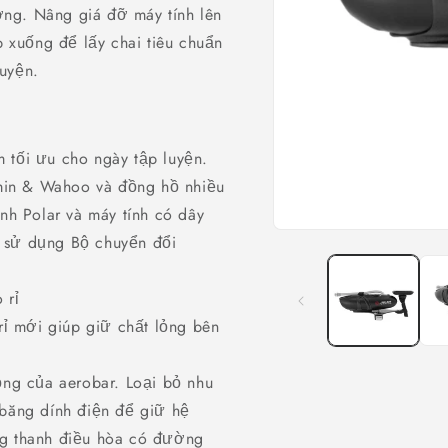
ởng. Nâng giá đỡ máy tính lên
 xuống để lấy chai tiêu chuẩn
luyện.
m tối ưu cho ngày tập luyện.
min & Wahoo và đồng hồ nhiều
nh Polar và máy tính có dây
Open
 sử dụng Bộ chuyển đổi
media
1
in
 rỉ
modal
ỉ mới giúp giữ chất lỏng bên
ng của aerobar. Loại bỏ nhu
 băng dính điện để giữ hệ
ng thanh điều hòa có đường