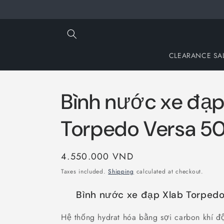
Skip to
content
CLEARANCE SA
Bình nước xe đạp
Torpedo Versa 5
Regular
4.550.000 VND
price
Taxes included.
Shipping
calculated at checkout.
Bình nước xe đạp Xlab Torped
Hệ thống hydrat hóa bằng sợi carbon khí độn