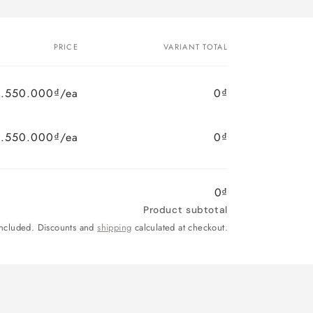
PRICE
VARIANT TOTAL
4.550.000₫/ea
0₫
4.550.000₫/ea
0₫
0₫
Product subtotal
included. Discounts and
shipping
calculated at checkout.