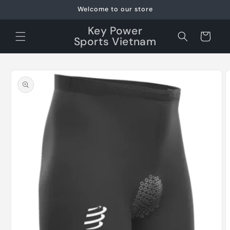
Skip to
Welcome to our store
content
Key Power
Cart
Sports Vietnam
Skip to
product
information