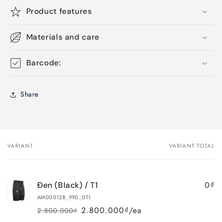
Product features
Materials and care
Barcode:
Share
VARIANT
VARIANT TOTAL
Your
cart
0₫
Đen (Black) / T1
AM00012B_990_0T1
2.800.000₫/ea
2.800.000₫
Regular
Sale