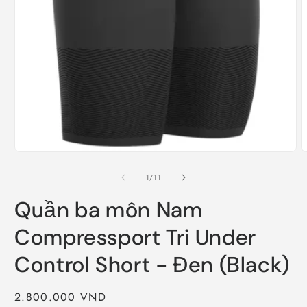
Open
O
media
m
1
2
in
i
modal
m
of
1
/
11
Quần ba môn Nam
Compressport Tri Under
Control Short - Đen (Black)
Regular
2.800.000 VND