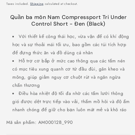
price
Taxes included.
Shipping
calculated at checkout.
Quần ba môn Nam Compressport Tri Under
Control Short - Đen (Black)
Với thiết kế công thái học, vừa vặn để có khí động
học và sự thoải mái tối ưu, bao gồm các túi tích hợp
để đựng thức ăn và đồ dùng cá nhân
Hỗ trợ cơ bắp ở mức cao thông qua các tấm nén
có mục tiêu xung quanh cơ tứ đầu đùi, gân kheo và
mông, giúp giảm nguy cơ chuột rút và ngăn ngừa
chấn thương
Điều hòa nhiệt độ tối đa nhờ các tấm lưới thông
gió được dệt trực tiếp vào vải, thấm mồ hôi và độ ẩm
nhanh chóng để giữ cho bạn luôn mát mẻ và khô ráo
Mã sản phẩm:
AM00012B_990