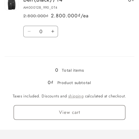
(Black)
(Black)
AM00012B_990_0T4
/
/
2.800.000₫/ea
2.800.000₫
Regular
Sale
T3
T3
price
price
Quantity
Decrease
Increase
quantity
quantity
for
for
Loading...
Đen
Đen
(Black)
(Black)
/
/
0
Total items
T4
T4
0₫
Product subtotal
Taxes included. Discounts and
shipping
calculated at checkout.
View cart